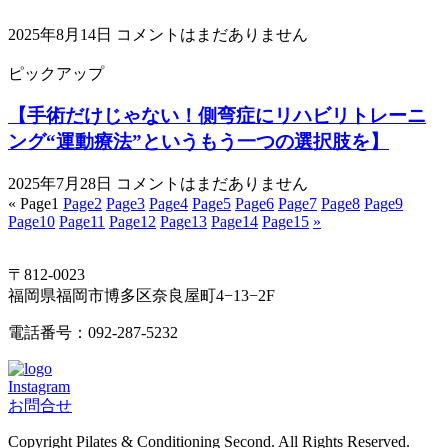
2025年8月14日
コメントはまだありません
ピックアップ
【手術だけじゃない！側弯症にリハビリトレーニ
ング“運動療法”というもう一つの選択肢を】
2025年7月28日
コメントはまだありません
«
Page
1
Page
2
Page
3
Page
4
Page
5
Page
6
Page
7
Page
8
Page
9
Page
10
Page
11
Page
12
Page
13
Page
14
Page
15
»
〒812-0023
福岡県福岡市博多区奈良屋町4−13−2F
電話番号：092-287-5232
Instagram
お問合せ
Copyright Pilates & Conditioning Second. All Rights Reserved.